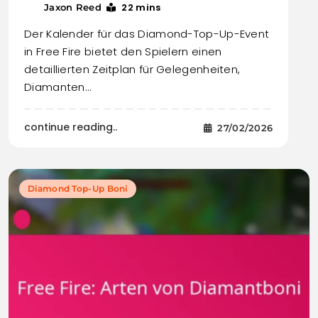
22 mins
Jaxon Reed
Der Kalender für das Diamond-Top-Up-Event
in Free Fire bietet den Spielern einen
detaillierten Zeitplan für Gelegenheiten,
Diamanten…
continue reading..
27/02/2026
Diamond Top-Up Boni