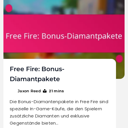
Free Fire: Bonus-
Diamantpakete
21 mins
Jaxon Reed
Die Bonus-Diamantenpakete in Free Fire sind
spezielle In-Game-Käufe, die den Spielern
zusätzliche Diamanten und exklusive
Gegenstände bieten…