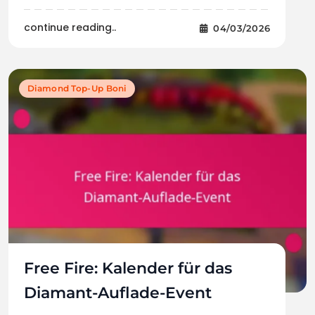
continue reading..
04/03/2026
Diamond Top-Up Boni
Free Fire: Kalender für das
Diamant-Auflade-Event