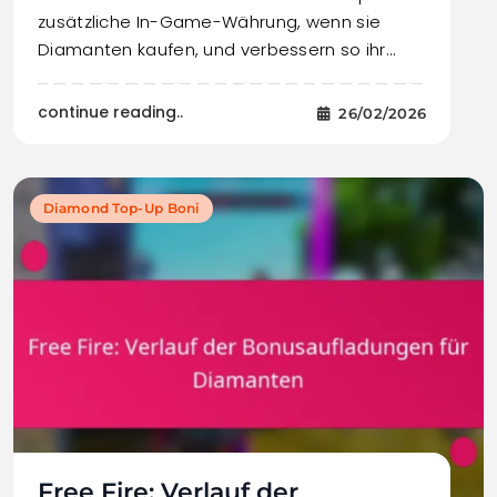
zusätzliche In-Game-Währung, wenn sie
Diamanten kaufen, und verbessern so ihr…
continue reading..
26/02/2026
Diamond Top-Up Boni
Free Fire: Verlauf der