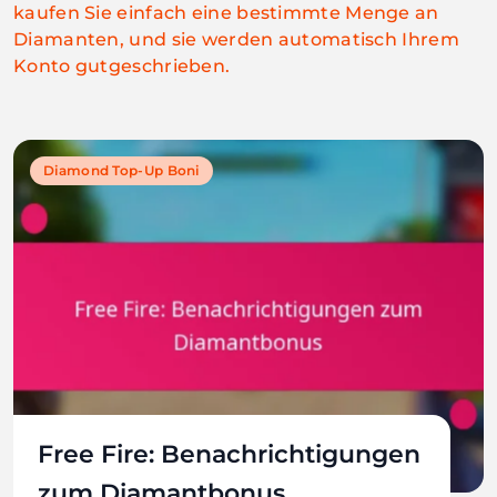
kaufen Sie einfach eine bestimmte Menge an
Diamanten, und sie werden automatisch Ihrem
Konto gutgeschrieben.
Diamond Top-Up Boni
Free Fire: Benachrichtigungen
zum Diamantbonus