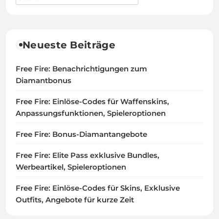
Neueste Beiträge
Free Fire: Benachrichtigungen zum
Diamantbonus
Free Fire: Einlöse-Codes für Waffenskins,
Anpassungsfunktionen, Spieleroptionen
Free Fire: Bonus-Diamantangebote
Free Fire: Elite Pass exklusive Bundles,
Werbeartikel, Spieleroptionen
Free Fire: Einlöse-Codes für Skins, Exklusive
Outfits, Angebote für kurze Zeit