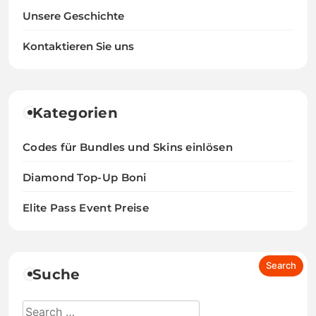
Unsere Geschichte
Kontaktieren Sie uns
Kategorien
Codes für Bundles und Skins einlösen
Diamond Top-Up Boni
Elite Pass Event Preise
Suche