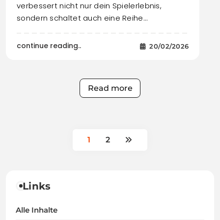
verbessert nicht nur dein Spielerlebnis,
sondern schaltet auch eine Reihe…
continue reading..
20/02/2026
Read more
1
2
Links
Alle Inhalte