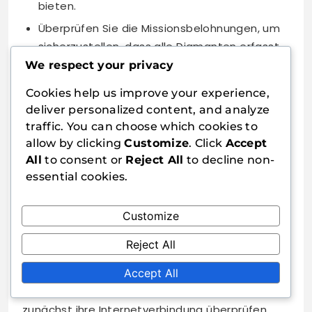
bieten.
Überprüfen Sie die Missionsbelohnungen, um
sicherzustellen, dass alle Diamanten erfasst
sind.
We respect your privacy
Cookies help us improve your experience,
Die Verwendung von Drittanbieter-Tracking-
deliver personalized content, and analyze
Tools oder Community-Foren kann ebenfalls
traffic. You can choose which cookies to
Einblicke in Diamantgewinne und -boni bieten.
allow by clicking
Customize
. Click
Accept
Die Interaktion mit der Community kann zu Tipps
All
to consent or
Reject All
to decline non-
und Strategien zur Optimierung der
essential cookies.
Diamantensammlung führen.
Customize
Was tun, wenn Diamanten
nicht gutgeschrieben werden
Reject All
Wenn Diamanten nach einem Kauf oder Event
Accept All
nicht gutgeschrieben werden, sollten die Spieler
zunächst ihre Internetverbindung überprüfen.