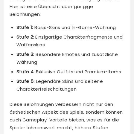
Hier ist eine Übersicht über gängige
Belohnungen:
Stufe 1:
Basis-Skins und In-Game-Währung
Stufe 2:
Einzigartige Charakterfragmente und
Waffenskins
Stufe 3:
Besondere Emotes und zusätzliche
Währung
Stufe 4:
Exklusive Outfits und Premium-Items
Stufe 5:
Legendäre Skins und seltene
Charakterfreischaltungen
Diese Belohnungen verbessern nicht nur den
ästhetischen Aspekt des Spiels, sondern können
auch Gameplay-Vorteile bieten, was es für die
Spieler lohnenswert macht, höhere Stufen