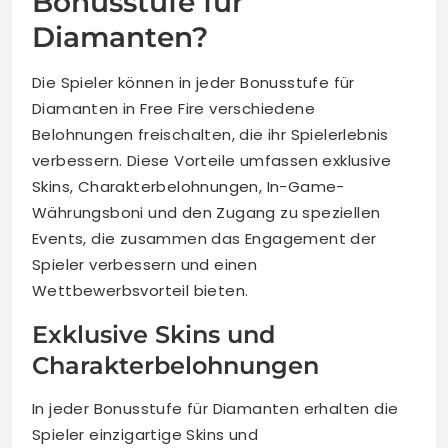
Bonusstufe für
Diamanten?
Die Spieler können in jeder Bonusstufe für
Diamanten in Free Fire verschiedene
Belohnungen freischalten, die ihr Spielerlebnis
verbessern. Diese Vorteile umfassen exklusive
Skins, Charakterbelohnungen, In-Game-
Währungsboni und den Zugang zu speziellen
Events, die zusammen das Engagement der
Spieler verbessern und einen
Wettbewerbsvorteil bieten.
Exklusive Skins und
Charakterbelohnungen
In jeder Bonusstufe für Diamanten erhalten die
Spieler einzigartige Skins und