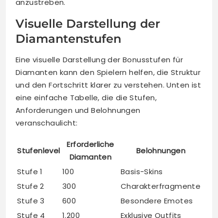
anzustreben.
Visuelle Darstellung der
Diamantenstufen
Eine visuelle Darstellung der Bonusstufen für
Diamanten kann den Spielern helfen, die Struktur
und den Fortschritt klarer zu verstehen. Unten ist
eine einfache Tabelle, die die Stufen,
Anforderungen und Belohnungen
veranschaulicht:
Erforderliche
Stufenlevel
Belohnungen
Diamanten
Stufe 1
100
Basis-Skins
Stufe 2
300
Charakterfragmente
Stufe 3
600
Besondere Emotes
Stufe 4
1.200
Exklusive Outfits