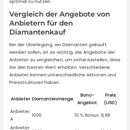
optimal zu nutzen.
Vergleich der Angebote von
Anbietern für den
Diamantenkauf
Bei der Überlegung, wo Diamanten gekauft
werden sollen, ist es wichtig, die Angebote der
Anbieter zu vergleichen, um sicherzustellen, dass
Sie den besten Wert erhalten. Verschiedene
Anbieter können unterschiedliche Aktionen und
Preisstrukturen haben.
Bono-
Preis
Anbieter
Diamantenmenge
Angebot
(USD)
Anbieter
1000
10 % Bonus
9,99
A
Anbieter