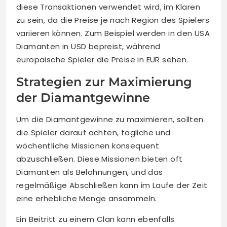
diese Transaktionen verwendet wird, im Klaren
zu sein, da die Preise je nach Region des Spielers
variieren können. Zum Beispiel werden in den USA
Diamanten in USD bepreist, während
europäische Spieler die Preise in EUR sehen.
Strategien zur Maximierung
der Diamantgewinne
Um die Diamantgewinne zu maximieren, sollten
die Spieler darauf achten, tägliche und
wöchentliche Missionen konsequent
abzuschließen. Diese Missionen bieten oft
Diamanten als Belohnungen, und das
regelmäßige Abschließen kann im Laufe der Zeit
eine erhebliche Menge ansammeln.
Ein Beitritt zu einem Clan kann ebenfalls