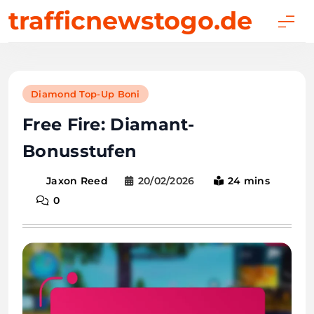
Skip
trafficnewstogo.de
to
content
Diamond Top-Up Boni
Free Fire: Diamant-
Bonusstufen
20/02/2026
24 mins
Jaxon Reed
0