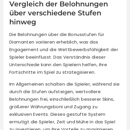
Vergleich der Belohnungen
über verschiedene Stufen
hinweg
Die Belohnungen über die Bonusstufen für
Diamanten variieren erheblich, was das
Engagement und die Wettbewerbsfähigkeit der
Spieler beeinflusst. Das Verständnis dieser
Unterschiede kann den Spielern helfen, ihre
Fortschritte im Spiel zu strategisieren.
Im Allgemeinen schalten die Spieler, während sie
durch die Stufen aufsteigen, wertvollere
Belohnungen frei, einschließlich besserer Skins,
größerer Währungsboni und Zugang zu
exklusiven Events. Dieses gestufte System
ermutigt die Spieler, Zeit und Mühe in das Spiel
zu investieren, um ihre Vorteile zu maximieren.