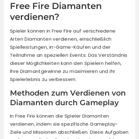
Free Fire Diamanten
verdienen?
Spieler können in Free Fire auf verschiedene
Arten Diamanten verdienen, einschließlich
Spielleistungen, In-Game-Käufen und der
Teilnahme an speziellen Events. Das Verständnis
dieser Möglichkeiten kann den Spielern helfen,
ihre Diamantgewinne zu maximieren und ihr
Spielerlebnis zu verbessern.
Methoden zum Verdienen von
Diamanten durch Gameplay
In Free Fire können die Spieler Diamanten
verdienen, indem sie spezifische Gameplay-
Ziele und Missionen abschließen. Diese Aufgaben