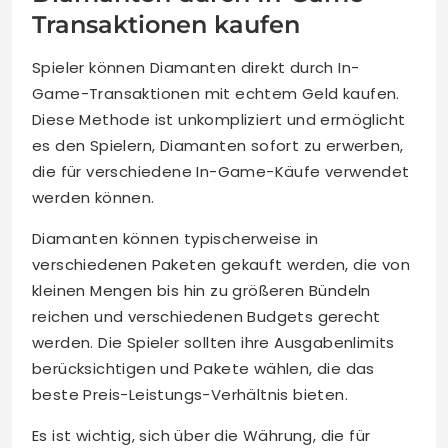
Transaktionen kaufen
Spieler können Diamanten direkt durch In-
Game-Transaktionen mit echtem Geld kaufen.
Diese Methode ist unkompliziert und ermöglicht
es den Spielern, Diamanten sofort zu erwerben,
die für verschiedene In-Game-Käufe verwendet
werden können.
Diamanten können typischerweise in
verschiedenen Paketen gekauft werden, die von
kleinen Mengen bis hin zu größeren Bündeln
reichen und verschiedenen Budgets gerecht
werden. Die Spieler sollten ihre Ausgabenlimits
berücksichtigen und Pakete wählen, die das
beste Preis-Leistungs-Verhältnis bieten.
Es ist wichtig, sich über die Währung, die für