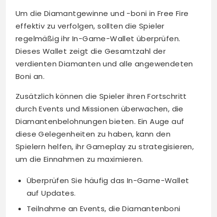
Um die Diamantgewinne und -boni in Free Fire
effektiv zu verfolgen, sollten die Spieler
regelmäßig ihr In-Game-Wallet überprüfen.
Dieses Wallet zeigt die Gesamtzahl der
verdienten Diamanten und alle angewendeten
Boni an.
Zusätzlich können die Spieler ihren Fortschritt
durch Events und Missionen überwachen, die
Diamantenbelohnungen bieten. Ein Auge auf
diese Gelegenheiten zu haben, kann den
Spielern helfen, ihr Gameplay zu strategisieren,
um die Einnahmen zu maximieren.
Überprüfen Sie häufig das In-Game-Wallet
auf Updates.
Teilnahme an Events, die Diamantenboni