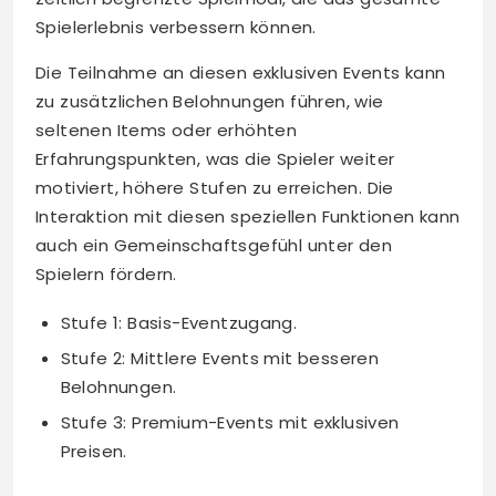
Spielerlebnis verbessern können.
Die Teilnahme an diesen exklusiven Events kann
zu zusätzlichen Belohnungen führen, wie
seltenen Items oder erhöhten
Erfahrungspunkten, was die Spieler weiter
motiviert, höhere Stufen zu erreichen. Die
Interaktion mit diesen speziellen Funktionen kann
auch ein Gemeinschaftsgefühl unter den
Spielern fördern.
Stufe 1: Basis-Eventzugang.
Stufe 2: Mittlere Events mit besseren
Belohnungen.
Stufe 3: Premium-Events mit exklusiven
Preisen.