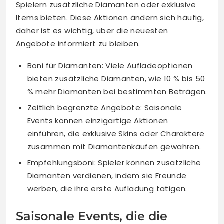
Spielern zusätzliche Diamanten oder exklusive
Items bieten. Diese Aktionen ändern sich häufig,
daher ist es wichtig, über die neuesten
Angebote informiert zu bleiben.
Boni für Diamanten: Viele Aufladeoptionen
bieten zusätzliche Diamanten, wie 10 % bis 50
% mehr Diamanten bei bestimmten Beträgen.
Zeitlich begrenzte Angebote: Saisonale
Events können einzigartige Aktionen
einführen, die exklusive Skins oder Charaktere
zusammen mit Diamantenkäufen gewähren.
Empfehlungsboni: Spieler können zusätzliche
Diamanten verdienen, indem sie Freunde
werben, die ihre erste Aufladung tätigen.
Saisonale Events, die die