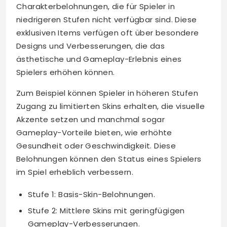
Charakterbelohnungen, die für Spieler in
niedrigeren Stufen nicht verfügbar sind. Diese
exklusiven Items verfügen oft über besondere
Designs und Verbesserungen, die das
ästhetische und Gameplay-Erlebnis eines
Spielers erhöhen können.
Zum Beispiel können Spieler in höheren Stufen
Zugang zu limitierten Skins erhalten, die visuelle
Akzente setzen und manchmal sogar
Gameplay-Vorteile bieten, wie erhöhte
Gesundheit oder Geschwindigkeit. Diese
Belohnungen können den Status eines Spielers
im Spiel erheblich verbessern.
Stufe 1: Basis-Skin-Belohnungen.
Stufe 2: Mittlere Skins mit geringfügigen
Gameplay-Verbesserungen.