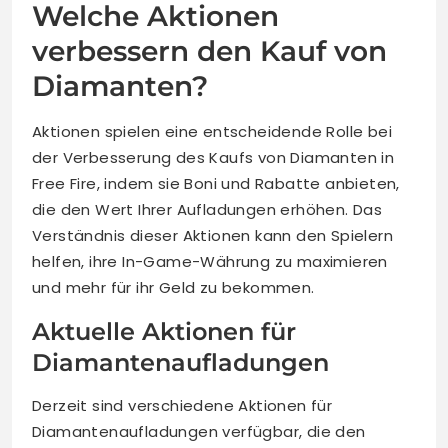
Welche Aktionen
verbessern den Kauf von
Diamanten?
Aktionen spielen eine entscheidende Rolle bei
der Verbesserung des Kaufs von Diamanten in
Free Fire, indem sie Boni und Rabatte anbieten,
die den Wert Ihrer Aufladungen erhöhen. Das
Verständnis dieser Aktionen kann den Spielern
helfen, ihre In-Game-Währung zu maximieren
und mehr für ihr Geld zu bekommen.
Aktuelle Aktionen für
Diamantenaufladungen
Derzeit sind verschiedene Aktionen für
Diamantenaufladungen verfügbar, die den