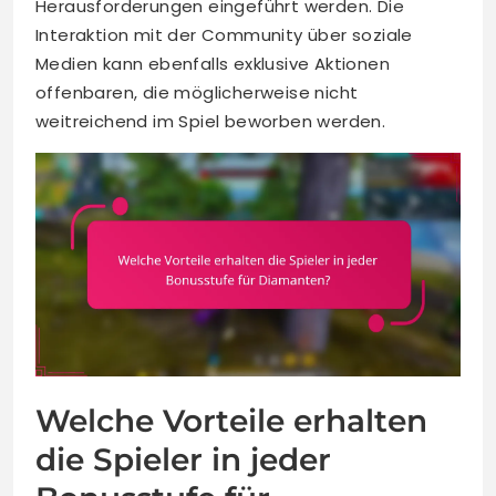
Herausforderungen eingeführt werden. Die
Interaktion mit der Community über soziale
Medien kann ebenfalls exklusive Aktionen
offenbaren, die möglicherweise nicht
weitreichend im Spiel beworben werden.
Welche Vorteile erhalten
die Spieler in jeder