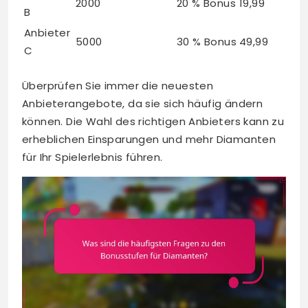
2000
20 % Bonus
19,99
B
Anbieter
5000
30 % Bonus
49,99
C
Überprüfen Sie immer die neuesten
Anbieterangebote, da sie sich häufig ändern
können. Die Wahl des richtigen Anbieters kann zu
erheblichen Einsparungen und mehr Diamanten
für Ihr Spielerlebnis führen.