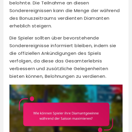
belohnte. Die Teilnahme an diesen
Sonderereignissen kann die Menge der während
des Bonuszeitraums verdienten Diamanten
erheblich steigern.
Die Spieler sollten über bevorstehende
Sonderereignisse informiert bleiben, indem sie
die offiziellen Ankündigungen des Spiels
verfolgen, da diese das Gesamterlebnis
verbessern und zusätzliche Gelegenheiten
bieten können, Belohnungen zu verdienen.