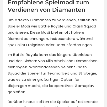
Empfohlene Spielmodi zum
Verdienen von Diamanten
Um effektiv Diamanten zu verdienen, sollten die
Spieler Modi wie Battle Royale und Clash Squad
priorisieren. Diese Modi bieten oft höhere
Diamantbelohnungen, insbesondere während
spezieller Ereignisse oder Herausforderungen.
Im Battle Royale kann das längere Überleben
und das Sichern von Kills erhebliche Diamantboni
einbringen. Währenddessen belohnt Clash
Squad die Spieler für Teamarbeit und Strategie,
was es zu einer großartigen Option für
diejenigen macht, die kooperatives Gameplay
genießen.
Darüber hinaus sollten die Spieler auf rotierende