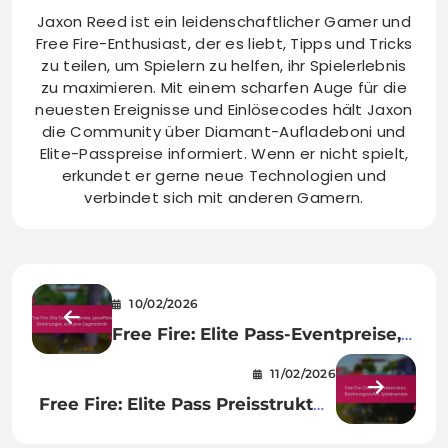
Jaxon Reed ist ein leidenschaftlicher Gamer und
Free Fire-Enthusiast, der es liebt, Tipps und Tricks
zu teilen, um Spielern zu helfen, ihr Spielerlebnis
zu maximieren. Mit einem scharfen Auge für die
neuesten Ereignisse und Einlösecodes hält Jaxon
die Community über Diamant-Aufladeboni und
Elite-Passpreise informiert. Wenn er nicht spielt,
erkundet er gerne neue Technologien und
verbindet sich mit anderen Gamern.
10/02/2026
Free Fire: Elite Pass-Eventpreise,
gestaffelte Belohnungen,
11/02/2026
exklusive Gegenstände
Free Fire: Elite Pass Preisstruktur,
Belohnungsstufen, Spieleranreize