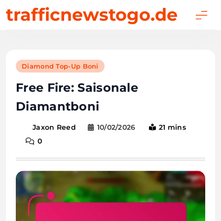
Skip
trafficnewstogo.de
to
content
Diamond Top-Up Boni
Free Fire: Saisonale
Diamantboni
10/02/2026
21 mins
Jaxon Reed
0