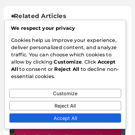
Related Articles
We respect your privacy
Cookies help us improve your experience,
deliver personalized content, and analyze
traffic. You can choose which cookies to
allow by clicking
Customize
. Click
Accept
Free Fire: Benachrichtigungen
All
to consent or
Reject All
to decline non-
zum Diamantbonus
essential cookies.
Jaxon Reed
11/03/2026
0
Customize
Reject All
Accept All