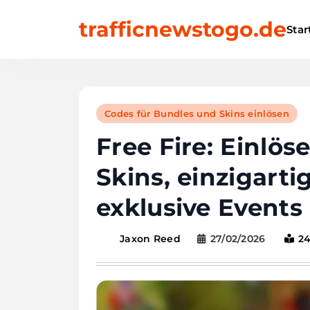
Skip
trafficnewstogo.de
to
Star
content
Codes für Bundles und Skins einlösen
Free Fire: Einlös
Skins, einzigart
exklusive Events
27/02/2026
2
Jaxon Reed