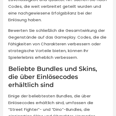
Codes, die weit verbreitet geteilt wurden und
eine nachgewiesene Erfolgsbilanz bei der
Einlösung haben.
Bewerten Sie schließlich die Gesamtwirkung der
Gegenstände auf das Gameplay. Codes, die die
Fähigkeiten von Charakteren verbessern oder
strategische Vorteile bieten, können Ihr
Spielerlebnis erheblich verbessern.
Beliebte Bundles und Skins,
die über Einlösecodes
erhältlich sind
Einige der beliebtesten Bundles, die über
Einlösecodes erhältlich sind, umfassen die
“Street Fighter”- und “Dino”-Bundles, die