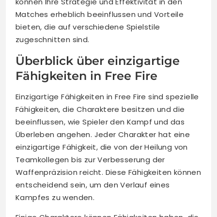
können Ihre Strategie und Effektivität in den
Matches erheblich beeinflussen und Vorteile
bieten, die auf verschiedene Spielstile
zugeschnitten sind.
Überblick über einzigartige
Fähigkeiten in Free Fire
Einzigartige Fähigkeiten in Free Fire sind spezielle
Fähigkeiten, die Charaktere besitzen und die
beeinflussen, wie Spieler den Kampf und das
Überleben angehen. Jeder Charakter hat eine
einzigartige Fähigkeit, die von der Heilung von
Teamkollegen bis zur Verbesserung der
Waffenpräzision reicht. Diese Fähigkeiten können
entscheidend sein, um den Verlauf eines
Kampfes zu wenden.