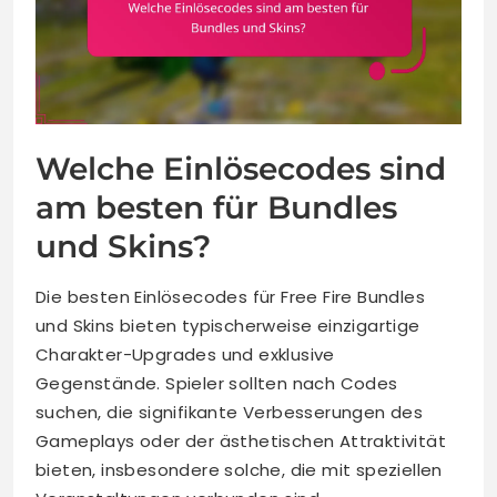
Welche Einlösecodes sind
am besten für Bundles
und Skins?
Die besten Einlösecodes für Free Fire Bundles
und Skins bieten typischerweise einzigartige
Charakter-Upgrades und exklusive
Gegenstände. Spieler sollten nach Codes
suchen, die signifikante Verbesserungen des
Gameplays oder der ästhetischen Attraktivität
bieten, insbesondere solche, die mit speziellen