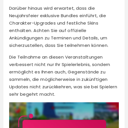
Darüber hinaus wird erwartet, dass die
Neujahrsfeier exklusive Bundles einführt, die
Charakter-Upgrades und festliche Skins
enthalten. Achten Sie auf offizielle
Ankündigungen zu Terminen und Details, um
sicherzustellen, dass Sie teilnehmen können.
Die Teilnahme an diesen Veranstaltungen
verbessert nicht nur Ihr Spielerlebnis, sondern
ermöglicht es Ihnen auch, Gegenstände zu
sammeln, die möglicherweise in zukünftigen
Updates nicht zurückkehren, was sie bei Spielern
sehr begehrt macht.