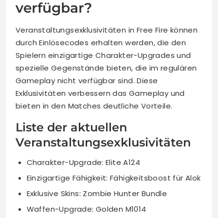
verfügbar?
Veranstaltungsexklusivitäten in Free Fire können
durch Einlösecodes erhalten werden, die den
Spielern einzigartige Charakter-Upgrades und
spezielle Gegenstände bieten, die im regulären
Gameplay nicht verfügbar sind. Diese
Exklusivitäten verbessern das Gameplay und
bieten in den Matches deutliche Vorteile.
Liste der aktuellen
Veranstaltungsexklusivitäten
Charakter-Upgrade: Elite A124
Einzigartige Fähigkeit: Fähigkeitsboost für Alok
Exklusive Skins: Zombie Hunter Bundle
Waffen-Upgrade: Golden M1014