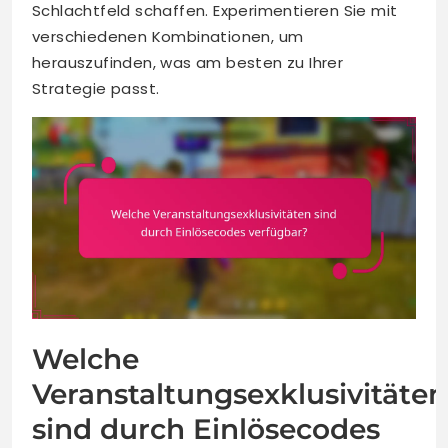
Schlachtfeld schaffen. Experimentieren Sie mit
verschiedenen Kombinationen, um
herauszufinden, was am besten zu Ihrer
Strategie passt.
Welche
Veranstaltungsexklusivitäten
sind durch Einlösecodes