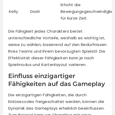
Erhöht die
Kelly
Dash
Bewegungsgeschwindigkei
für kurze Zeit.
Die Fähigkeit jedes Charakters bietet
unterschiedliche Vorteile, weshalb es wichtig ist,
weise zu wählen, basierend auf den Bedürfnissen
Ihres Teams und Ihrem bevorzugten Spielstil. Die
Effektivität dieser Fähigkeiten kann je nach
Spielmodus und Kartenlayout variieren.
Einfluss einzigartiger
Fähigkeiten auf das Gameplay
Die einzigartigen Fähigkeiten, die durch
Einlösecodes freigeschaltet werden, können die
Dynamik des Gameplays erheblich beeinflussen.
Zum Beispiel kann ein Charakter mit einer